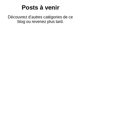
Posts à venir
Découvrez d'autres catégories de ce
blog ou revenez plus tard.
PETITS SECRETS ENTRE NOUS...
Ce que nous gardons hors des réseaux sociaux,
nous vous le chuchotons par
e-mail.
Rejoignez notre liste privée.
Saisissez votre e-mail ici
S'inscrire