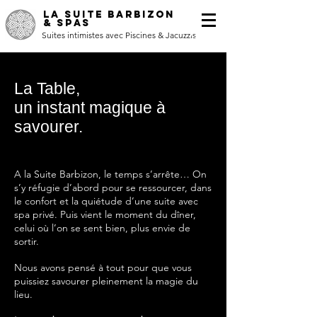
LA SUITE BARBIZON
& SPAS
Suites intimistes avec Piscines & Jacuzzis
La Table,
un instant magique à
savourer.
A la Suite Barbizon, le temps s’arrête… On
s’y réfugie d’abord pour se ressourcer, dans
le confort et la quiétude d’une suite avec
spa privé.
Puis vient le moment du dîner,
celui où l’on se sent bien, plus envie de
sortir.
Nous avons pensé à tout pour que vous
puissiez savourer pleinement la magie du
lieu.