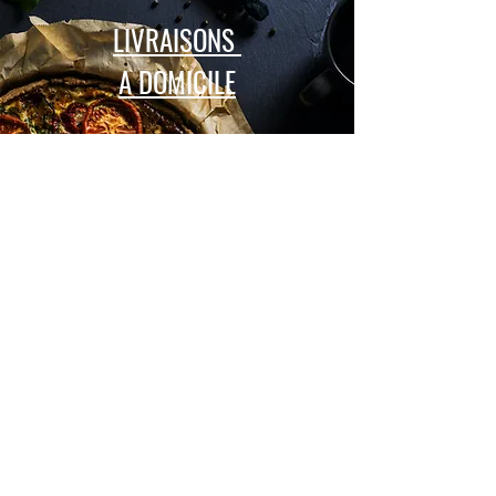
LIVRAISONS
A DOMICILE
RESTAURANTS
EN VILLE
PETITS SECRETS ENTRE NOUS...
Ce que nous gardons hors des réseaux sociaux,
nous vous le chuchotons par
e-mail.