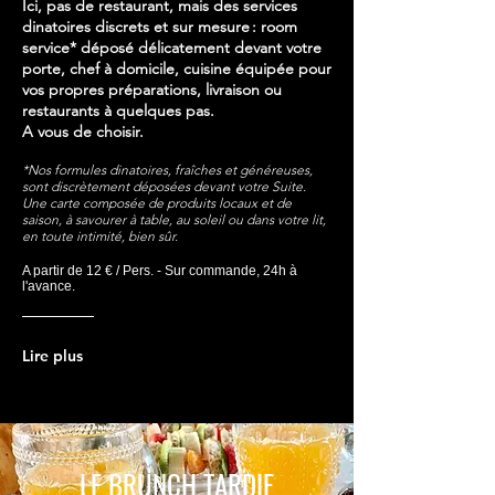
Ici, pas de restaurant, mais des services
dinatoires discrets et sur mesure : room
service* déposé délicatement devant votre
porte, chef à domicile, cuisine équipée pour
vos propres préparations, livraison ou
restaurants à quelques pas.
A vous de choisir.
*Nos formules dinatoires, fraîches et généreuses,
sont discrètement déposées devant votre Suite.
Une carte composée de produits locaux et de
saison, à savourer à table, au soleil ou dans votre lit,
en toute intimité, bien sûr.
A partir de 12
€ / Pers. - Sur commande, 24
h à
l'avance.
Lire plus
LE BRUNCH TARDIF