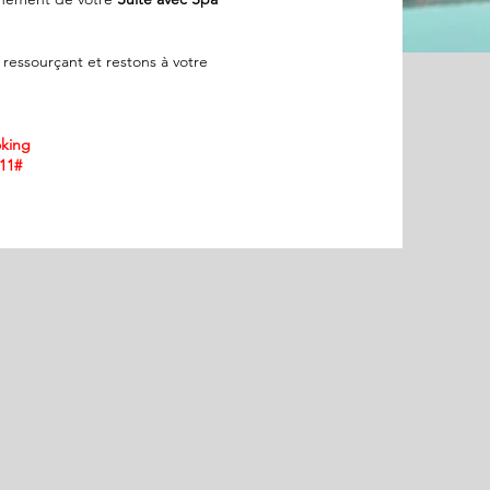
essourçant et restons à votre
oking
911#